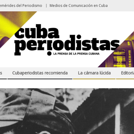
emérides del Periodismo
Medios de Comunicación en Cuba
s
Cubaperiodistas recomienda
La cámara lúcida
Editori