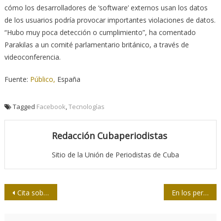
cómo los desarrolladores de ‘software’ externos usan los datos
de los usuarios podría provocar importantes violaciones de datos.
“Hubo muy poca detección o cumplimiento”, ha comentado
Parakilas a un comité parlamentario británico, a través de
videoconferencia.
Fuente:
Público,
España
Tagged
Facebook
,
Tecnologías
Redacción Cubaperiodistas
Sitio de la Unión de Periodistas de Cuba
Navegación
Cita sobre Información en Ciencias de la Salud
En los periodistas, la confianza de un pueblo
de