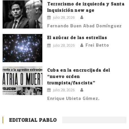
Terrorismo de izquierda y Santa
Inquisición new age
julio 28, 2026
Fernando Buen Abad Domínguez
El azúcar de las estrellas
Frei Betto
julio 28, 2026
Cuba en la encrucijada del
“nuevo orden
trumpista/fascista”
julio 28, 2026
Enrique Ubieta Gómez.
EDITORIAL PABLO