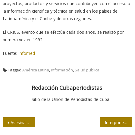
proyectos, productos y servicios que contribuyen con el acceso a
la información científica y técnica en salud en los países de
Latinoamérica y el Caribe y de otras regiones.
El CRICS, evento que se efectúa cada dos años, se realizó por
primera vez en 1992.
Fuente:
Infomed
Tagged
América Latina
,
Información
,
Salud pública
Redacción Cubaperiodistas
Sitio de la Unión de Periodistas de Cuba
Navegación
Asesinan a otro periodista en Veracruz, México
Interponen en EE.UU. demanda colectiva contra Facebook
de