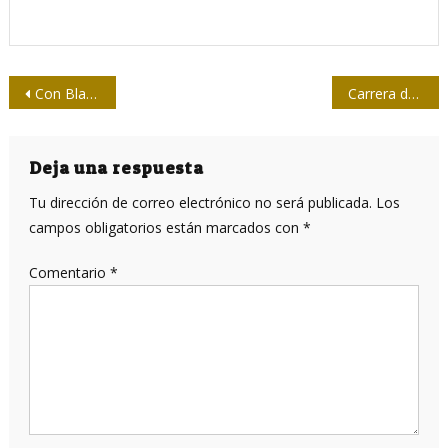
Navegación
Con Blanquito, un Vecino premiado
Carrera de Periodismo en Camagüey se suma al Softbol de la Prensa
de
entradas
Deja una respuesta
Tu dirección de correo electrónico no será publicada.
Los
campos obligatorios están marcados con
*
Comentario
*