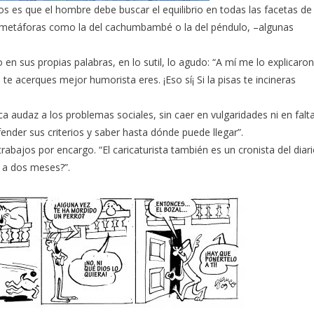
os es que el hombre debe buscar el equilibrio en todas las facetas de
de metáforas como la del cachumbambé o la del péndulo, –algunas
ho en sus propias palabras, en lo sutil, lo agudo: “A mí me lo explicaron
te acerques mejor humorista eres. ¡Eso sí¡ Si la pisas te incineras
ca audaz a los problemas sociales, sin caer en vulgaridades ni en falt
ender sus criterios y saber hasta dónde puede llegar”.
abajos por encargo. “El caricaturista también es un cronista del diar
í a dos meses?”.