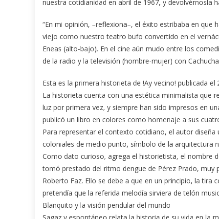
nuestra cotidianidad en abril de 1967, y devolvérnosla h
“En mi opinión, –reflexiona–, el éxito estribaba en que 
viejo como nuestro teatro bufo convertido en el vernácul
Eneas (alto-bajo). En el cine aún mudo entre los comed
de la radio y la televisión (hombre-mujer) con Cachuch
Esta es la primera historieta de !Ay vecino! publicada e
La historieta cuenta con una estética minimalista que r
luz por primera vez, y siempre han sido impresos en una 
publicó un libro en colores como homenaje a sus cuatr
Para representar el contexto cotidiano, el autor diseñ
coloniales de medio punto, símbolo de la arquitectura n
Como dato curioso, agrega el historietista, el nombre de
tomó prestado del ritmo dengue de Pérez Prado, muy p
Roberto Faz. Ello se debe a que en un principio, la tir
pretendía que la referida melodía sirviera de telón mus
Blanquito y la visión pendular del mundo
Sagaz y espontáneo relata la historia de su vida en la 