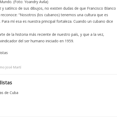
 Mundo. (Foto: Yoandry Avila)
z y satírico de sus dibujos, no existen dudas de que Francisco Blanco
mo reconoce: “Nosotros (los cubanos) tenemos una cultura que es
es. Para mí esa es nuestra principal fortaleza. Cuando un cubano dice
e de la historia más reciente de nuestro país, y que a la vez,
ivindicador del ser humano iniciado en 1959.
istas
mo José Martí
istas
tas de Cuba