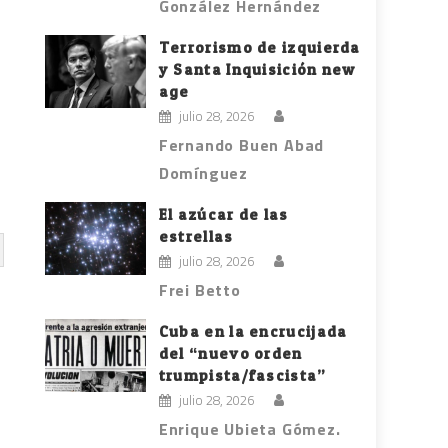
González Hernández
Terrorismo de izquierda
y Santa Inquisición new
age
julio 28, 2026
Fernando Buen Abad
Domínguez
El azúcar de las
estrellas
julio 28, 2026
Frei Betto
Cuba en la encrucijada
del “nuevo orden
trumpista/fascista”
julio 28, 2026
Enrique Ubieta Gómez.