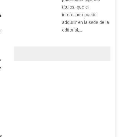
títulos, que el
interesado puede
n
adquirir en la sede de la
editorial,...
s
a
e
ue