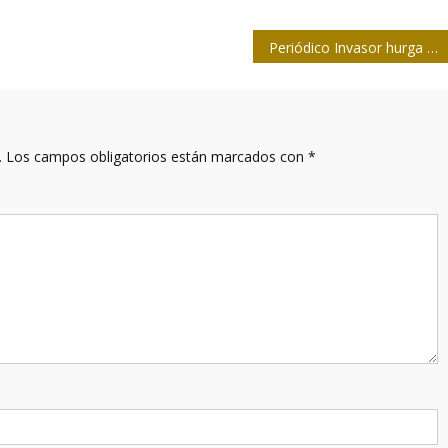
Periódico Invasor hurga hacia adentro
.
Los campos obligatorios están marcados con
*