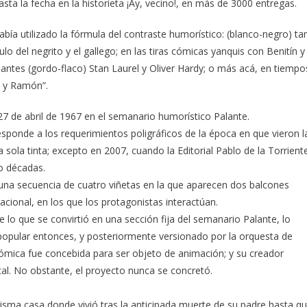
asta la fecha en la historieta ¡Ay, vecino!, en más de 3000 entregas.
había utilizado la fórmula del contraste humorístico: (blanco-negro) ta
o del negrito y el gallego; en las tiras cómicas yanquis con Benitín y
iantes (gordo-flaco) Stan Laurel y Oliver Hardy; o más acá, en tiempo
a y Ramón”.
l 27 de abril de 1967 en el semanario humorístico Palante.
esponde a los requerimientos poligráficos de la época en que vieron l
sola tinta; excepto en 2007, cuando la Editorial Pablo de la Torrient
o décadas.
a una secuencia de cuatro viñetas en la que aparecen dos balcones
acional, en los que los protagonistas interactúan.
 lo que se convirtió en una sección fija del semanario Palante, lo
opular entonces, y posteriormente versionado por la orquesta de
a cómica fue concebida para ser objeto de animación; y su creador
ical. No obstante, el proyecto nunca se concretó.
misma casa donde vivió tras la anticipada muerte de su padre hasta q