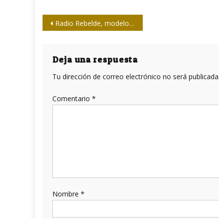
Navegación
Radio Rebelde, modelo revolucionario de comunicación
de
entradas
Deja una respuesta
Tu dirección de correo electrónico no será publicada
Comentario
*
Nombre
*