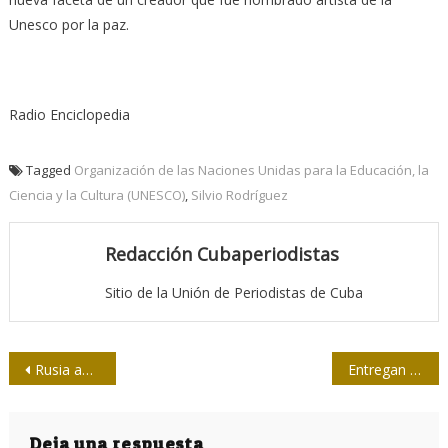
Unesco por la paz.
Radio Enciclopedia
Tagged
Organización de las Naciones Unidas para la Educación, la
Ciencia y la Cultura (UNESCO)
,
Silvio Rodríguez
Redacción Cubaperiodistas
Sitio de la Unión de Periodistas de Cuba
Navegación
Rusia agrega nueve medios de prensa a lista de agentes extranjeros
Entregan al colega Orfilio Peláez Premio Nacional de Meteorología
de
entradas
Deja una respuesta