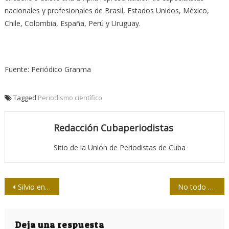
nacionales y profesionales de Brasil, Estados Unidos, México,
Chile, Colombia, España, Perú y Uruguay.
Fuente: Periódico Granma
Tagged
Periodismo científico
Redacción Cubaperiodistas
Sitio de la Unión de Periodistas de Cuba
Navegación
Silvio en la Unesco y un sabio consejo de Fidel
No todo ocurre debajo del agua
de
entradas
Deja una respuesta