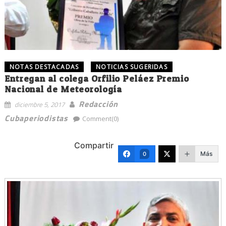
NOTAS DESTACADAS
NOTICIAS SUGERIDAS
Entregan al colega Orfilio Peláez Premio
Nacional de Meteorología
Redacción
diciembre 5, 2017
Cubaperiodistas
Comment(0)
Compartir
Más
0