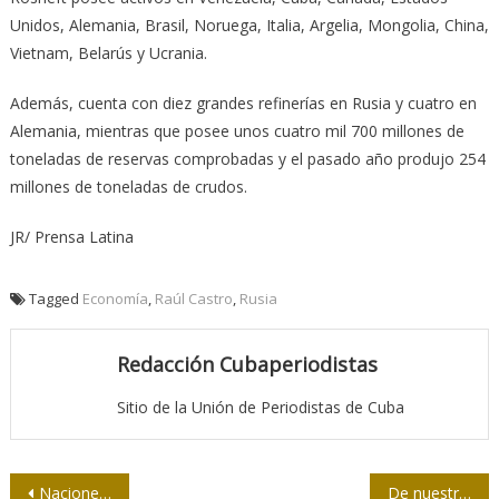
Unidos, Alemania, Brasil, Noruega, Italia, Argelia, Mongolia, China,
Vietnam, Belarús y Ucrania.
Además, cuenta con diez grandes refinerías en Rusia y cuatro en
Alemania, mientras que posee unos cuatro mil 700 millones de
toneladas de reservas comprobadas y el pasado año produjo 254
millones de toneladas de crudos.
JR/ Prensa Latina
Tagged
Economía
,
Raúl Castro
,
Rusia
Redacción Cubaperiodistas
Sitio de la Unión de Periodistas de Cuba
Navegación
Naciones Unidas reconoce la labor de periodistas
De nuestra prensa/ Ilegalidades con la Wifi