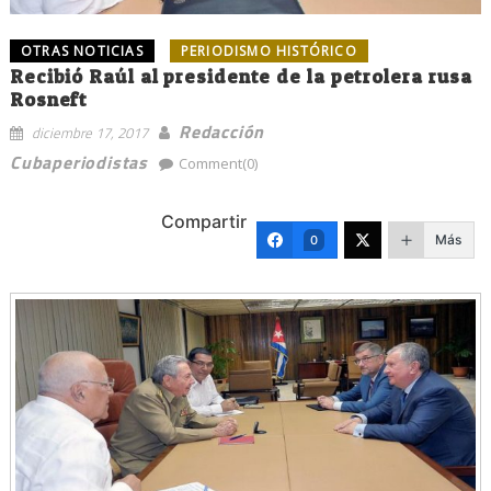
OTRAS NOTICIAS
PERIODISMO HISTÓRICO
Recibió Raúl al presidente de la petrolera rusa
Rosneft
Redacción
diciembre 17, 2017
Cubaperiodistas
Comment(0)
Compartir
Más
0