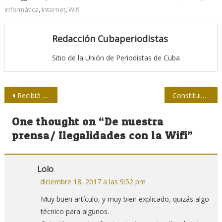
Informática
,
Internet
,
Wifi
Redacción Cubaperiodistas
Sitio de la Unión de Periodistas de Cuba
Navegación
Recibió Raúl al presidente de la petrolera rusa Rosneft
Constituidas las asambleas municipales del Poder Popular
de
One thought on “
De nuestra
entradas
prensa/ Ilegalidades con la Wifi
”
Lolo
diciembre 18, 2017 a las 9:52 pm
Muy buen artículo, y muy bien explicado, quizás algo
técnico para algunos.