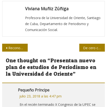
Viviana Muñiz Zúñiga
Profesora de la Universidad de Oriente, Santiago
de Cuba, Departamento de Periodismo y
Comunicación Social.
Navegación
Reconocimiento a locutores en la provincia de Granma
De cero con Las Tunas
de
One thought on “
Presentan nuevo
entradas
plan de estudios de Periodismo en
la Universidad de Oriente
”
Pequeño Príncipe
julio 23, 2018 a las 4:47 pm
En el recién terminado X Congreso de la UPEC se