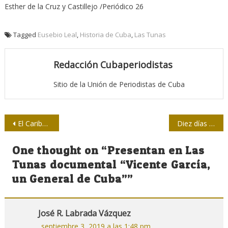
Esther de la Cruz y Castillejo /Periódico 26
Tagged
Eusebio Leal
,
Historia de Cuba
,
Las Tunas
Redacción Cubaperiodistas
Sitio de la Unión de Periodistas de Cuba
Navegación
El Caribe siempre podrá contar con nuestra amistad: Raúl en cumbre Caricom-Cuba
Diez días de puro cine latinoamericano
de
One thought on “
Presentan en Las
entradas
Tunas documental “Vicente García,
un General de Cuba”
”
José R. Labrada Vázquez
septiembre 3, 2019 a las 1:48 pm