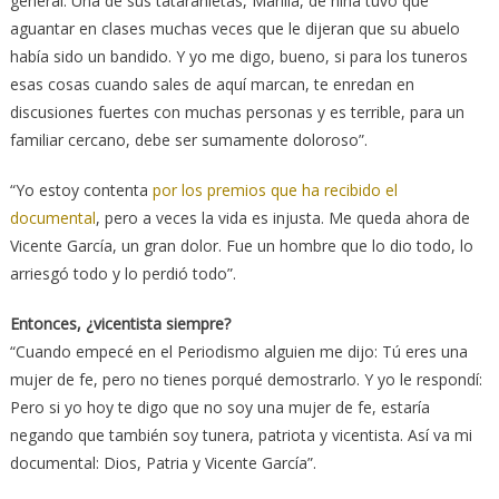
general. Una de sus tataranietas, Marilia, de niña tuvo que
aguantar en clases muchas veces que le dijeran que su abuelo
había sido un bandido. Y yo me digo, bueno, si para los tuneros
esas cosas cuando sales de aquí marcan, te enredan en
discusiones fuertes con muchas personas y es terrible, para un
familiar cercano, debe ser sumamente doloroso”.
“Yo estoy contenta
por los premios que ha recibido el
documental
, pero a veces la vida es injusta. Me queda ahora de
Vicente García, un gran dolor. Fue un hombre que lo dio todo, lo
arriesgó todo y lo perdió todo”.
Entonces, ¿vicentista siempre?
“Cuando empecé en el Periodismo alguien me dijo: Tú eres una
mujer de fe, pero no tienes porqué demostrarlo. Y yo le respondí:
Pero si yo hoy te digo que no soy una mujer de fe, estaría
negando que también soy tunera, patriota y vicentista. Así va mi
documental: Dios, Patria y Vicente García”.