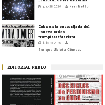
El azúcar de las estrellas
Frei Betto
julio 28, 2026
Cuba en la encrucijada del
“nuevo orden
trumpista/fascista”
julio 28, 2026
Enrique Ubieta Gómez.
EDITORIAL PABLO