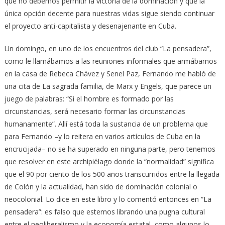
que no debemos permitir la victoria de la dominación y que la
única opción decente para nuestras vidas sigue siendo continuar
el proyecto anti-capitalista y desenajenante en Cuba.
Un domingo, en uno de los encuentros del club “La pensadera”,
como le llamábamos a las reuniones informales que armábamos
en la casa de Rebeca Chávez y Senel Paz, Fernando me habló de
una cita de La sagrada familia, de Marx y Engels, que parece un
juego de palabras: “Si el hombre es formado por las
circunstancias, será necesario formar las circunstancias
humanamente”. Allí está toda la sustancia de un problema que
para Fernando –y lo reitera en varios artículos de Cuba en la
encrucijada– no se ha superado en ninguna parte, pero tenemos
que resolver en este archipiélago donde la “normalidad” significa
que el 90 por ciento de los 500 años transcurridos entre la llegada
de Colón y la actualidad, han sido de dominación colonial o
neocolonial. Lo dice en este libro y lo comentó entonces en “La
pensadera”: es falso que estemos librando una pugna cultural
entre el neoliberalismo y la economía estatal, como algunos lo