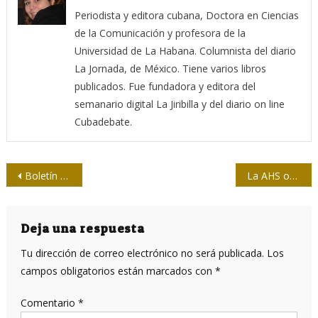
Periodista y editora cubana, Doctora en Ciencias
de la Comunicación y profesora de la
Universidad de La Habana. Columnista del diario
La Jornada, de México. Tiene varios libros
publicados. Fue fundadora y editora del
semanario digital La Jiribilla y del diario on line
Cubadebate.
Navegación
Boletín Especial №1 Atentados contra periodistas en México
La AHS otorga premio “Maestro de Juventudes”
de
entradas
Deja una respuesta
Tu dirección de correo electrónico no será publicada.
Los
campos obligatorios están marcados con
*
Comentario
*