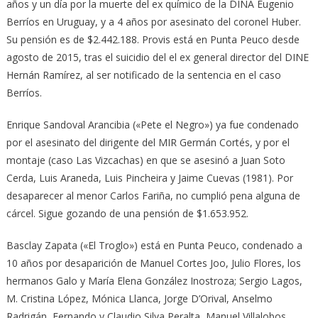
años y un día por la muerte del ex químico de la DINA Eugenio
Berríos en Uruguay, y a 4 años por asesinato del coronel Huber.
Su pensión es de $2.442.188. Provis está en Punta Peuco desde
agosto de 2015, tras el suicidio del el ex general director del DINE
Hernán Ramírez, al ser notificado de la sentencia en el caso
Berríos.
Enrique Sandoval Arancibia («Pete el Negro») ya fue condenado
por el asesinato del dirigente del MIR Germán Cortés, y por el
montaje (caso Las Vizcachas) en que se asesinó a Juan Soto
Cerda, Luis Araneda, Luis Pincheira y Jaime Cuevas (1981). Por
desaparecer al menor Carlos Fariña, no cumplió pena alguna de
cárcel. Sigue gozando de una pensión de $1.653.952.
Basclay Zapata («El Troglo») está en Punta Peuco, condenado a
10 años por desaparición de Manuel Cortes Joo, Julio Flores, los
hermanos Galo y María Elena González Inostroza; Sergio Lagos,
M. Cristina López, Mónica Llanca, Jorge D’Orival, Anselmo
Radrigán, Fernando y Claudio Silva Peralta, Manuel Villalobos