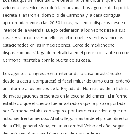
Los testigos del vecindario reiteraron ante el tribunal que una
veintena de vehículos rodeó la manzana. Los agentes de la policía
secreta allanaron el domicilio de Carmona y la casa contigua
aproximadamente a las 20.30 horas, haciendo disparos desde el
interior de la vivienda. Luego ordenaron a los vecinos irse a sus
casas y se mantuvieron ellos en el inmueble y en los vehículos
estacionados en las inmediaciones. Cerca de medianoche
dispararon una ráfaga de metralleta en el preciso instante en que
Carmona intentaba abrir la puerta de su casa.
Los agentes lo ingresaron al interior de la casa arrastrándolo
desde la acera. Compareció el fiscal militar de turno quien ordenó
un informe a los peritos de la Brigada de Homicidios de la Policía
de Investigaciones presentes en la escena del crimen. El informe
estableció que el cuerpo fue arrastrado y que la pistola portada
por Carmona estaba con seguro, por tanto era evidente que no
hubo «enfrentamiento». Al sitio llegó más tarde el propio director
de la CNI, general Mena, en un automóvil Volvo del año, según
declaró Juan Arancibia López, uno de sus choferes.