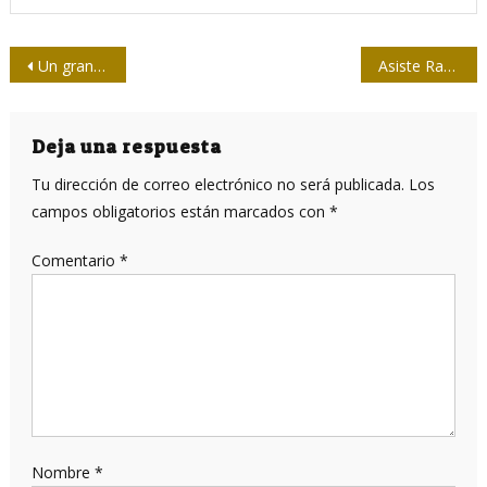
Navegación
Un gran revolucionario cubano
Asiste Raúl a Cumbre de CARICOM-Cuba, en Antigua y Barbuda
de
entradas
Deja una respuesta
Tu dirección de correo electrónico no será publicada.
Los
campos obligatorios están marcados con
*
Comentario
*
Nombre
*