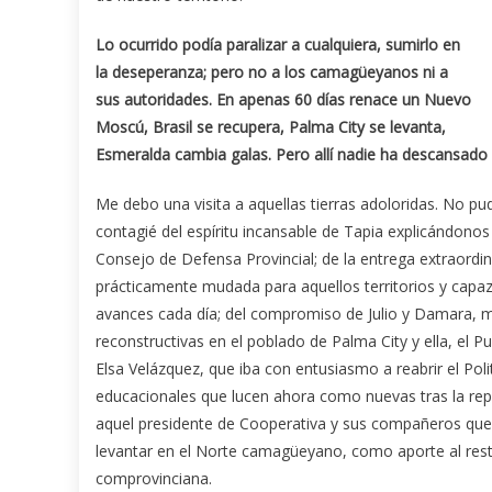
Lo ocurrido podía paralizar a cualquiera, sumirlo en
la deseperanza; pero no a los camagüeyanos ni a
sus autoridades. En apenas 60 días renace un Nuevo
Moscú, Brasil se recupera, Palma City se levanta,
Esmeralda cambia galas. Pero allí nadie ha descansado d
Me debo una visita a aquellas tierras adoloridas. No p
contagié del espíritu incansable de Tapia explicándonos
Consejo de Defensa Provincial; de la entrega extraordina
prácticamente mudada para aquellos territorios y capaz
avances cada día; del compromiso de Julio y Damara, mi
reconstructivas en el poblado de Palma City y ella, el P
Elsa Velázquez, que iba con entusiasmo a reabrir el Polit
educacionales que lucen ahora como nuevas tras la repa
aquel presidente de Cooperativa y sus compañeros que 
levantar en el Norte camagüeyano, como aporte al rest
comprovinciana.