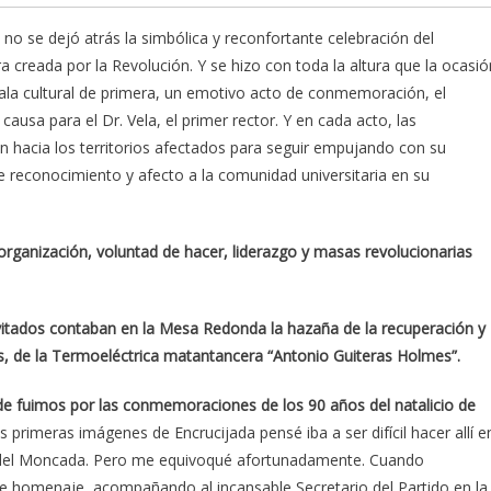
, no se dejó atrás la simbólica y reconfortante celebración del
a creada por la Revolución. Y se hizo con toda la altura que la ocasió
gala cultural de primera, un emotivo acto de conmemoración, el
usa para el Dr. Vela, el primer rector. Y en cada acto, las
an hacia los territorios afectados para seguir empujando con su
rle reconocimiento y afecto a la comunidad universitaria en su
organización, voluntad de hacer, liderazgo y masas revolucionarias
invitados contaban en la Mesa Redonda la hazaña de la recuperación y
as, de la Termoeléctrica matantancera “Antonio Guiteras Holmes”.
nde fuimos por las conmemoraciones de los 90 años del natalicio de
primeras imágenes de Encrucijada pensé iba a ser difícil hacer allí e
 del Moncada. Pero me equivoqué afortunadamente. Cuando
l de homenaje, acompañando al incansable Secretario del Partido en la