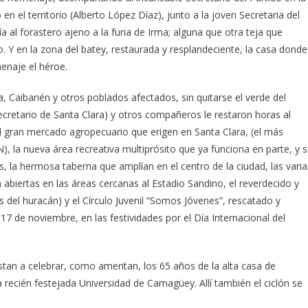
 en el territorio (Alberto López Díaz), junto a la joven Secretaria del
a al forastero ajeno a la furia de Irma; alguna que otra teja que
o. Y en la zona del batey, restaurada y resplandeciente, la casa donde
enaje el héroe.
 Caibarién y otros poblados afectados, sin quitarse el verde del
secretario de Santa Clara) y otros compañeros le restaron horas al
 gran mercado agropecuario que erigen en Santa Clara, (el más
), la nueva área recreativa multiprósito que ya funciona en parte, y 
os, la hermosa taberna que amplían en el centro de la ciudad, las varia
abiertas en las áreas cercanas al Estadio Sandino, el reverdecido y
s del huracán) y el Círculo Juvenil “Somos Jóvenes”, rescatado y
17 de noviembre, en las festividades por el Día Internacional del
estan a celebrar, como ameritan, los 65 años de la alta casa de
la recién festejada Universidad de Camagüey. Allí también el ciclón se