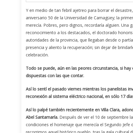
Y en medio de tan febril ajetreo para borrar el desastre
aniversario 50 de la Universidad de Camagüey; la primer
merecía. Pobres, pero dignos, recordaría alguien. Una 
reconocimiento a los destacados, el doctorado honoris ca
autoridades de la provincia, que llegaban desde o partí
presencia y aliento la recuperación; sin dejar de brinda
celebración.
Todo se puede, aún en las peores circunstancia, si hay 
dispuestas con las que contar.
Así lo sentí el pasado viernes mientras los panelistas 
reconexión al sistema eléctrico nacional, en sólo 17 dí
Así lo palpé también recientemente en Villa Clara, ado
Abel Santamaría.
Después de ver el 10 de septiembre las 
condiciones el homenaje que merecía el Segundo Jefe
recorrimos aquel histórico pueblo, tras la gala cultura