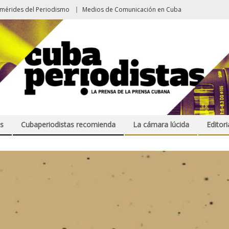
emérides del Periodismo
Medios de Comunicación en Cuba
s
Cubaperiodistas recomienda
La cámara lúcida
Editori