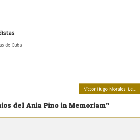
istas
tas de Cuba
Víctor Hugo Morales: Ley de medios en Argentina intentó parir poder
ios del Ania Pino in Memoriam
”