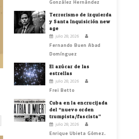
González Hernández
Terrorismo de izquierda
y Santa Inquisición new
age
julio 28, 2026
Fernando Buen Abad
Domínguez
El azúcar de las
estrellas
julio 28, 2026
Frei Betto
Cuba en la encrucijada
del “nuevo orden
trumpista/fascista”
julio 28, 2026
Enrique Ubieta Gómez.