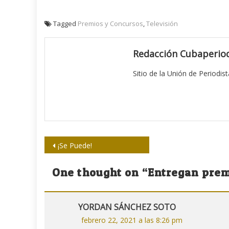
Tagged
Premios y Concursos
,
Televisión
Redacción Cubaperiod
Sitio de la Unión de Periodis
Navegación
¡Se Puede!
de
One thought on “
Entregan prem
entradas
YORDAN SÁNCHEZ SOTO
febrero 22, 2021 a las 8:26 pm