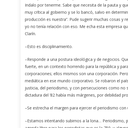
Indalo por tenerme. Sabe que necesita de la pauta y que
muy crítica al gobierno y se lo bancó, salvo en determ
producción es nuestra”. Pude sugerir muchas cosas y re
yo no tenía relación con eso. Me echa esta empresa que
Clarín.
–Esto es disciplinamiento.
–Responde a una postura ideológica y de negocios. Que 
fuerte, en un contexto horrendo para la república y par
corporaciones; ellos mismos son una corporación. Pero 
mediática en ese mundo corporativo. Se robaron el pa
justicia, del periodismo, y con persecuciones como no s
dictadura del ’82 había más márgenes, por debilidad pr
–Se estrecha el margen para ejercer el periodismo con
–Estamos intentando subirnos a la lona… Periodismo, p
agenda libre para los periodistas que es la 750, y alg