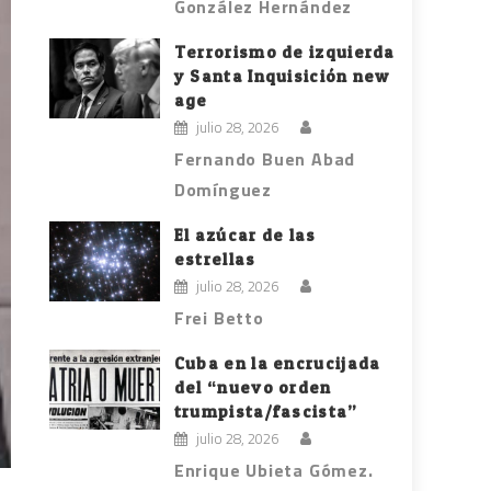
González Hernández
Terrorismo de izquierda
y Santa Inquisición new
age
julio 28, 2026
Fernando Buen Abad
Domínguez
El azúcar de las
estrellas
julio 28, 2026
Frei Betto
Cuba en la encrucijada
del “nuevo orden
trumpista/fascista”
julio 28, 2026
Enrique Ubieta Gómez.