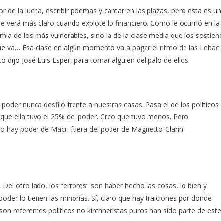
r de la lucha, escribir poemas y cantar en las plazas, pero esta es u
e verá más claro cuando explote lo financiero. Como le ocurrió en la
omía de los más vulnerables, sino la de la clase media que los sostien
 que va… Esa clase en algún momento va a pagar el ritmo de las Lebac
o dijo José Luis Esper, para tomar alguien del palo de ellos.
poder nunca desfiló frente a nuestras casas. Pasa el de los políticos
r que ella tuvo el 25% del poder. Creo que tuvo menos. Pero
No hay poder de Macri fuera del poder de Magnetto-Clarín-
. Del otro lado, los “errores” son haber hecho las cosas, lo bien y
oder lo tienen las minorías. Sí, claro que hay traiciones por donde
 son referentes políticos no kirchneristas puros han sido parte de este