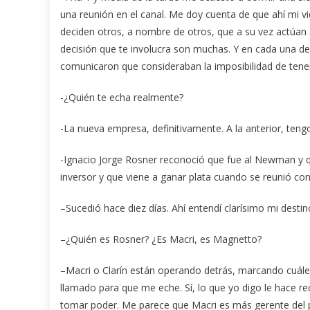
una reunión en el canal. Me doy cuenta de que ahí mi v
deciden otros, a nombre de otros, que a su vez actúan 
decisión que te involucra son muchas. Y en cada una de 
comunicaron que consideraban la imposibilidad de ten
-¿Quién te echa realmente?
-La nueva empresa, definitivamente. A la anterior, teng
-Ignacio Jorge Rosner reconoció que fue al Newman y qu
inversor y que viene a ganar plata cuando se reunió con
–Sucedió hace diez días. Ahí entendí clarísimo mi destino
–¿Quién es Rosner? ¿Es Macri, es Magnetto?
–Macri o Clarín están operando detrás, marcando cuáles 
llamado para que me eche. Sí, lo que yo digo le hace re
tomar poder. Me parece que Macri es más gerente del po