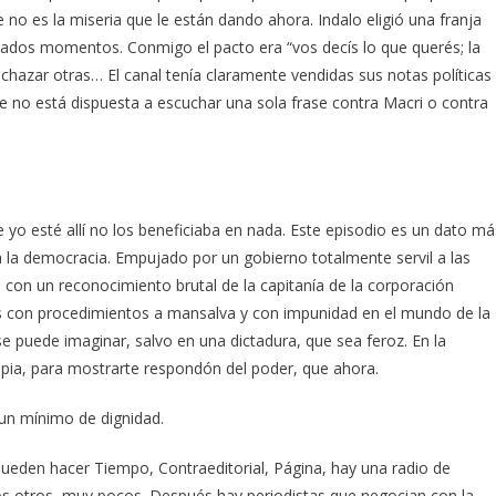
 no es la miseria que le están dando ahora. Indalo eligió una franja
inados momentos. Conmigo el pacto era “vos decís lo que querés; la
chazar otras… El canal tenía claramente vendidas sus notas políticas
 no está dispuesta a escuchar una sola frase contra Macri o contra
yo esté allí no los beneficiaba en nada. Este episodio es un dato má
a la democracia. Empujado por un gobierno totalmente servil a las
con un reconocimiento brutal de la capitanía de la corporación
ís con procedimientos a mansalva y con impunidad en el mundo de la
e puede imaginar, salvo en una dictadura, que sea feroz. En la
opia, para mostrarte respondón del poder, que ahora.
 un mínimo de dignidad.
ueden hacer Tiempo, Contraeditorial, Página, hay una radio de
unos otros, muy pocos. Después hay periodistas que negocian con la