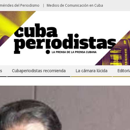
emérides del Periodismo
Medios de Comunicación en Cuba
s
Cubaperiodistas recomienda
La cámara lúcida
Editori