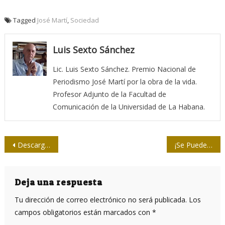
Tagged
José Martí
,
Sociedad
Luis Sexto Sánchez
Lic. Luis Sexto Sánchez. Premio Nacional de
Periodismo José Martí por la obra de la vida.
Profesor Adjunto de la Facultad de
Comunicación de la Universidad de La Habana.
Navegación
Descargue “El imperio de la vigilancia”, de Ignacio Ramonet
¡Se Puede!
de
entradas
Deja una respuesta
Tu dirección de correo electrónico no será publicada.
Los
campos obligatorios están marcados con
*