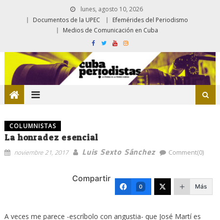
lunes, agosto 10, 2026
Documentos de la UPEC
Efemérides del Periodismo
Medios de Comunicación en Cuba
COLUMNISTAS
La honradez esencial
Luis Sexto Sánchez
noviembre 21, 2017
Comment(0)
Compartir
Más
0
A veces me parece -escríbolo con angustia- que José Martí es