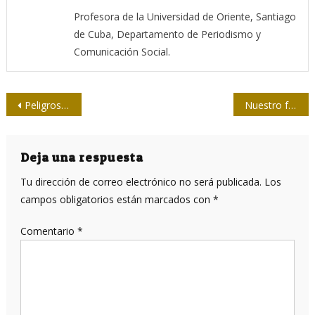
Profesora de la Universidad de Oriente, Santiago
de Cuba, Departamento de Periodismo y
Comunicación Social.
Navegación
Peligroso huracán Irma se adentra en las Antillas
Nuestro fútbol, ¿cuándo dejará de ser el patito feo…?
de
entradas
Deja una respuesta
Tu dirección de correo electrónico no será publicada.
Los
campos obligatorios están marcados con
*
Comentario
*