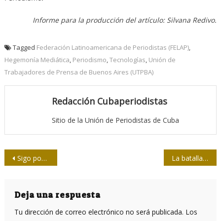
Informe para la producción del artículo: Silvana Redivo.
Tagged
Federación Latinoamericana de Periodistas (FELAP)
,
Hegemonía Mediática
,
Periodismo
,
Tecnologías
,
Unión de
Trabajadores de Prensa de Buenos Aires (UTPBA)
Redacción Cubaperiodistas
Sitio de la Unión de Periodistas de Cuba
Navegación
Sigo poniendo el hombro
La batalla por la calidad
de
entradas
Deja una respuesta
Tu dirección de correo electrónico no será publicada.
Los