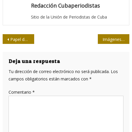
Redacción Cubaperiodistas
Sitio de la Unión de Periodistas de Cuba
Navegación
Papel de los medios de comunicación guantanameros, vital ante cercanía de Irma
Imágenes de devastación tras paso de Irma
de
entradas
Deja una respuesta
Tu dirección de correo electrónico no será publicada.
Los
campos obligatorios están marcados con
*
Comentario
*