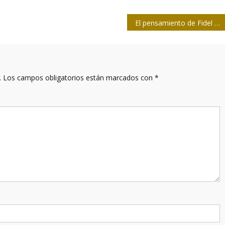
El pensamiento de Fidel y la ejemplaridad de Moltó, guían el quehacer del periodismo granmense
.
Los campos obligatorios están marcados con
*