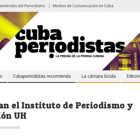
femérides del Periodismo
Medios de Comunicación en Cuba
s
Cubaperiodistas recomienda
La cámara lúcida
Editori
an el Instituto de Periodismo y
ión UH
omment(0)