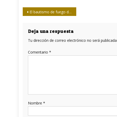
Navegación
El bautismo de fuego de Malena
de
entradas
Deja una respuesta
Tu dirección de correo electrónico no será publicada
Comentario
*
Nombre
*