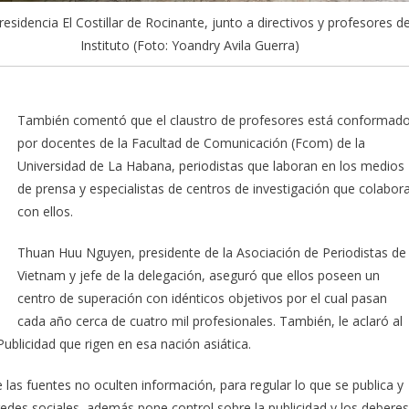
 residencia El Costillar de Rocinante, junto a directivos y profesores de
Instituto (Foto: Yoandry Avila Guerra)
También comentó que el claustro de profesores está conformad
por docentes de la Facultad de Comunicación (Fcom) de la
Universidad de La Habana, periodistas que laboran en los medios
de prensa y especialistas de centros de investigación que colabor
con ellos.
Thuan Huu Nguyen, presidente de la Asociación de Periodistas de
Vietnam y jefe de la delegación, aseguró que ellos poseen un
centro de superación con idénticos objetivos por el cual pasan
cada año cerca de cuatro mil profesionales. También, le aclaró al
Publicidad que rigen en esa nación asiática.
e las fuentes no oculten información, para regular lo que se publica y
redes sociales, además pone control sobre la publicidad y los deberes