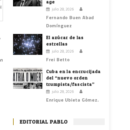
age
l
julio 28, 2026
Fernando Buen Abad
Domínguez
El azúcar de las
o
estrellas
julio 28, 2026
Frei Betto
an
Cuba en la encrucijada
del “nuevo orden
trumpista/fascista”
julio 28, 2026
Enrique Ubieta Gómez.
EDITORIAL PABLO