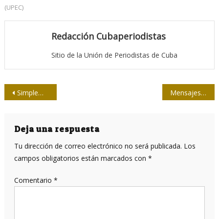
(UPEC)
Redacción Cubaperiodistas
Sitio de la Unión de Periodistas de Cuba
Navegación
Simplemente, vida eterna
Mensajes de condolencia
de
entradas
Deja una respuesta
Tu dirección de correo electrónico no será publicada.
Los
campos obligatorios están marcados con
*
Comentario
*