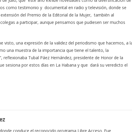
 de Julio, que este año exhibe novedades como la diversificación de
neros como testimonio y documental en radio y televisión, donde se
xtensión del Premio de la Editorial de la Mujer, también al
s colegas a participar, aunque pensamos que pudiesen ser muchos
he visto, una expresión de la validez del periodismo que hacemos, a l
omo una muestra de la importancia que tiene el talento, la
r”, reflexionaba Tubal Páez Hernández, presidente de Honor de la
 que sesiona por estos días en La Habana y que dará su veredicto el
ez
 donde conduce el reconocido programa Libre Acceso. Fue