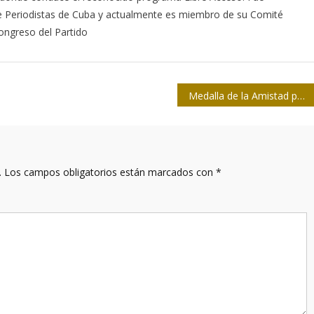
de Periodistas de Cuba y actualmente es miembro de su Comité
ongreso del Partido
Medalla de la Amistad para Arnold August: ¡Enhorabuena!
.
Los campos obligatorios están marcados con
*