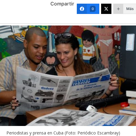
Compartir
Más
0
Periodistas y prensa en Cuba (Foto: Periódico Escambray)