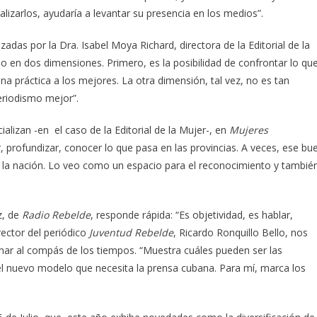
lizarlos, ayudaría a levantar su presencia en los medios”.
zadas por la Dra. Isabel Moya Richard, directora de la Editorial de la
lo en dos dimensiones. Primero, es la posibilidad de confrontar lo qu
a práctica a los mejores. La otra dimensión, tal vez, no es tan
eriodismo mejor”.
alizan -en el caso de la Editorial de la Mujer-, en
Mujeres
rofundizar, conocer lo que pasa en las provincias. A veces, ese bu
 la nación. Lo veo como un espacio para el reconocimiento y tambié
z, de
Radio Rebelde
, responde rápida: “Es objetividad, es hablar,
rector del periódico
Juventud Rebelde
, Ricardo Ronquillo Bello, nos
onar al compás de los tiempos. “Muestra cuáles pueden ser las
del nuevo modelo que necesita la prensa cubana. Para mí, marca los