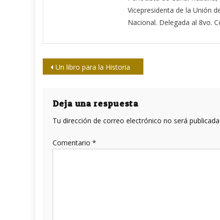
Vicepresidenta de la Unión 
Nacional. Delegada al 8vo. C
Navegación
Un libro para la Historia
de
entradas
Deja una respuesta
Tu dirección de correo electrónico no será publicada
Comentario
*