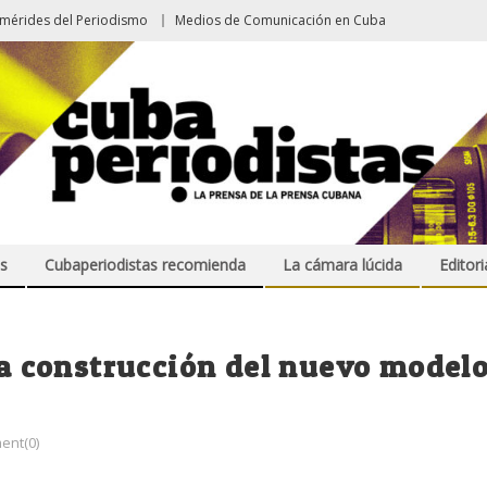
emérides del Periodismo
Medios de Comunicación en Cuba
s
Cubaperiodistas recomienda
La cámara lúcida
Editori
 la construcción del nuevo model
nt(0)