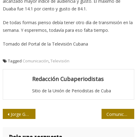
alcanzado mayor índice de audiencia y gusto. El máximo de
Duaba fue 14.1 por ciento y gusto de 84.1.
De todas formas pienso debía tener otro día de transmisión en la
semana. Y esperemos, todavía para eso falta tiempo.
Tomado del Portal de la Televisión Cubana
Tagged
Comunicación
,
Televisión
Redacción Cubaperiodistas
Sitio de la Unión de Periodistas de Cuba
Navegación
Jorge Gelabert entre golazos
Comunicar el Patrimonio: miradas, experiencias y expectativas
de
Deja una respuesta