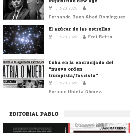
Inquisición new age
julio 28, 2026
Fernando Buen Abad Domínguez
El azúcar de las estrellas
Frei Betto
julio 28, 2026
Cuba en la encrucijada del
“nuevo orden
trumpista/fascista”
julio 28, 2026
Enrique Ubieta Gómez.
EDITORIAL PABLO