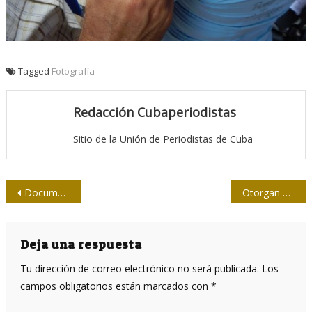
Tagged
Fotografía
Redacción Cubaperiodistas
Sitio de la Unión de Periodistas de Cuba
Navegación
Documental y libro rescatan la vida de “Tania”, la guerrillera
Otorgan premio anual de la ACN a joven periodista granmense
de
entradas
Deja una respuesta
Tu dirección de correo electrónico no será publicada.
Los
campos obligatorios están marcados con
*