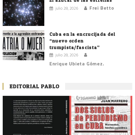
El azúcar de las estrellas
Frei Betto
julio 28, 2026
Cuba en la encrucijada del
“nuevo orden
trumpista/fascista”
julio 28, 2026
Enrique Ubieta Gómez.
EDITORIAL PABLO