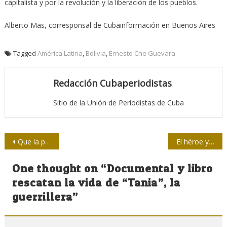
capitalista y por la revolución y la liberación de los pueblos.
Alberto Mas, corresponsal de Cubainformación en Buenos Aires
Tagged
América Latina
,
Bolivia
,
Ernesto Che Guevara
Redacción Cubaperiodistas
Sitio de la Unión de Periodistas de Cuba
Navegación
Que la pluma no trastoque la realidad
El héroe y los graduados
de
One thought on “
Documental y libro
entradas
rescatan la vida de “Tania”, la
guerrillera
”