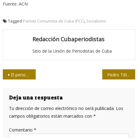
Fuente: ACN
Tagged
Partido Comunista de Cuba (PCC)
,
Socialismo
Redacción Cubaperiodistas
Sitio de la Unión de Periodistas de Cuba
Navegación
El periodismo martiano mantiene vigencia
Pedro Téllez Girón, padre de la fotografía cubana
de
entradas
Deja una respuesta
Tu dirección de correo electrónico no será publicada.
Los
campos obligatorios están marcados con
*
Comentario
*