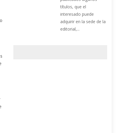
títulos, que el
interesado puede
do
adquirir en la sede de la
editorial,...
as
e
e
y
e