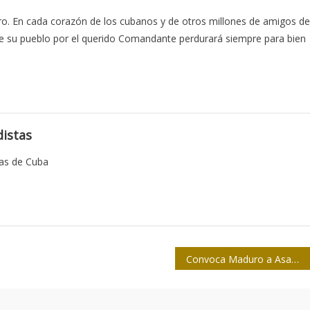
ro. En cada corazón de los cubanos y de otros millones de amigos de
te su pueblo por el querido Comandante perdurará siempre para bien
istas
tas de Cuba
Convoca Maduro a Asamblea Nacional Constituyente en Venezuela