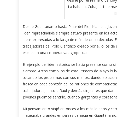
desfile por el Primero de May
La habana, Cuba, el 1 de 
H
Desde Guantánamo hasta Pinar del Río, Isla de la Juvent
líder imprescindible siempre estuvo presente en los act
ideas expresadas a lo largo de más de cinco décadas. E
trabajadores del Polo Científico creado por él; o los de 
escuela o una cooperativa agropecuaria.
El ejemplo del líder histórico se hacía presente como s
siempre. Actos como los de este Primero de Mayo lo ha
tocando los problemas con sus manos, dando solucione
fresca en cada corazón de los millones de compatriotas 
trabajadores, junto a Raúl y demás dirigentes que dan 
jóvenes pudimos sentirlo, cuando gargantas y corazones
Mi pensamiento viajó entonces a los más lejanos y cer
inauguraba grandes embalses de agua en Guantánamo; 