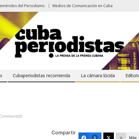
femérides del Periodismo
Medios de Comunicación en Cuba
s
Cubaperiodistas recomienda
La cámara lúcida
Editori
Comment(0)
Compartir
Más
0