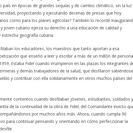
 país en épocas de grandes sequías y de cambio climático, sin la luz
dversidad, proyectando y ejecutando decenas de presas que hoy
umanos como para los planes agrícolas? También lo recordé inauguran
o y joven cubano ejerza su derecho a una educación de calidad y
y estrecha geografía cubana.
sfilaban los educadores, los maestros que tanto aportan a esa
betización que enseñó a leer y escribir a más de un millón de person
1959. Estaba Fidel cuando irrumpieron en las plazas los integrantes d
nfermeras y demás trabajadores de la salud, que desfilaron sabiéndos
eblo y contribuir con ella solidariamente en otros muchos países del
mente contentos cuando desfilaban jóvenes, estudiantes, soldados 
rantía de la continuidad de la obra de Fidel; del Comandante invicto qu
rá acompañándonos por muchos años más. Ahora, cuando cumpla 90
ivo para continuar pensando y orientando en cómo perfeccionar la
esfile.