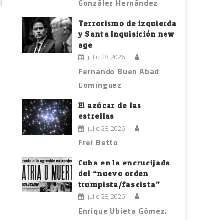
González Hernández
Terrorismo de izquierda
y Santa Inquisición new
age
julio 28, 2026
Fernando Buen Abad
Domínguez
El azúcar de las
estrellas
julio 28, 2026
Frei Betto
Cuba en la encrucijada
del “nuevo orden
trumpista/fascista”
julio 28, 2026
Enrique Ubieta Gómez.