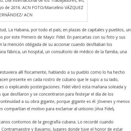
o, Día Internacional de los Trabajadores, en,
mayo de 2016. ACN FOTO/Marcelino VÁZQUEZ
ERNÁNDEZ/ ACN
ud, La Habana, por todo el país; en plazas de capitales y pueblos, un
os por este Primero de Mayo: Fidel. En pancartas con su foto y sus
n la mención obligada de su accionar cuando desfilaban los
una fábrica, un hospital, un consultorio de médico de la familia, una
i estuviera allí físicamente, hablando a su pueblo como lo ha hecho
cen presente en cada rostro de cubano que le supo a su lado,
s o explicando postergaciones. Fidel vibró esta mañana soleada y
que desfilaron y se concentraron para festejar el día de los
continuidad a su obra gigante, porque gigante es él. Jóvenes y menos
 compartían el motivo para exclamar al unísono ¡Viva Fidel¡.
canos contornos de la geografía cubana. Lo recordé cuando
Contramaestre y Bayamo, lugares donde tuve el honor de estar