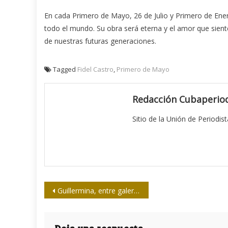
En cada Primero de Mayo, 26 de Julio y Primero de Ene
todo el mundo. Su obra será eterna y el amor que sien
de nuestras futuras generaciones.
Tagged
Fidel Castro
,
Primero de Mayo
Redacción Cubaperiod
Sitio de la Unión de Periodis
Navegación
Guillermina, entre galeras y pantallas de computadoras
de