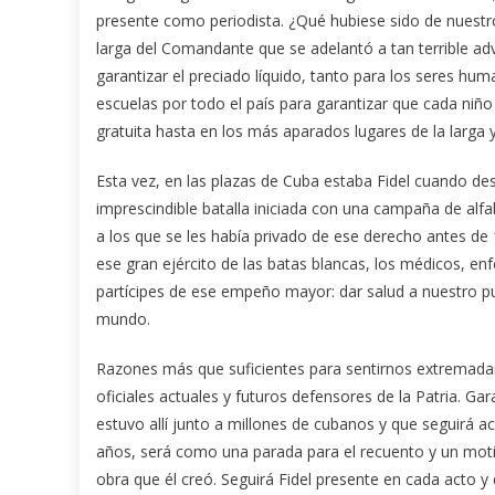
presente como periodista. ¿Qué hubiese sido de nuestro
larga del Comandante que se adelantó a tan terrible a
garantizar el preciado líquido, tanto para los seres h
escuelas por todo el país para garantizar que cada niñ
gratuita hasta en los más aparados lugares de la larga 
Esta vez, en las plazas de Cuba estaba Fidel cuando de
imprescindible batalla iniciada con una campaña de alfa
a los que se les había privado de ese derecho antes de 
ese gran ejército de las batas blancas, los médicos, e
partícipes de ese empeño mayor: dar salud a nuestro pu
mundo.
Razones más que suficientes para sentirnos extremada
oficiales actuales y futuros defensores de la Patria. Ga
estuvo allí junto a millones de cubanos y que segui
años, será como una parada para el recuento y un mot
obra que él creó. Seguirá Fidel presente en cada acto y d