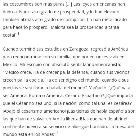
las costumbres son más puras […] Las leyes americanas han
dado al Norte alto grado de prosperidad, y lo han elevado
también al más alto grado de corrupción. Lo han metalificado
para hacerlo próspero. ¡Maldita sea la prosperidad a tanta
1
costa!”.
Cuando terminó sus estudios en Zaragoza, regresó a América
para reencontrarse con su familia, que por entonces vivía en
México. Allí escribió con absoluto sentir latinoamericanista:
“México crece. Ha de crecer pa. la defensa, cuando sus vecinos
crecen pa. la codicia. Ha de ser digno del mundo, cuando a sus
puertas se vea librar la batalla del mundo”. Y añadió: “¿Qué va a
ser América: Roma o América, César o Espartaco? ¿Qué importa
que el César no sea uno, si la nación, como tal una, es cesárea?
¡Abajo el cesarismo americano! ¡Las tierras de habla española son
las que han de salvar en Am. la libertad! las que han de abrir el
continente nuevo a su servicio de albergue honrado. La mesa del
2
mundo está en los Andes”.