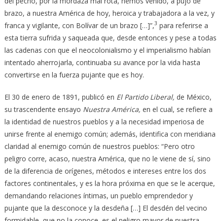
del pecho, por la mordaza mal rota, hemos venido, a pujo de
brazo, a nuestra América de hoy, heroica y trabajadora a la vez, y
3
franca y vigilante, con Bolívar de un brazo […]”,
para referirse a
esta tierra sufrida y saqueada que, desde entonces y pese a todas
las cadenas con que el neocolonialismo y el imperialismo habían
intentado aherrojarla, continuaba su avance por la vida hasta
convertirse en la fuerza pujante que es hoy.
El 30 de enero de 1891, publicó en
El Partido Liberal,
de México,
su trascendente ensayo
Nuestra América,
en el cual, se refiere a
la identidad de nuestros pueblos y a la necesidad imperiosa de
unirse frente al enemigo común; además, identifica con meridiana
claridad al enemigo común de nuestros pueblos: “Pero otro
peligro corre, acaso, nuestra América, que no le viene de sí, sino
de la diferencia de orígenes, métodos e intereses entre los dos
factores continentales, y es la hora próxima en que se le acerque,
demandando relaciones íntimas, un pueblo emprendedor y
pujante que la desconoce y la desdeña […] El desdén del vecino
formidable, que no la conoce, es el peligro mayor de nuestra