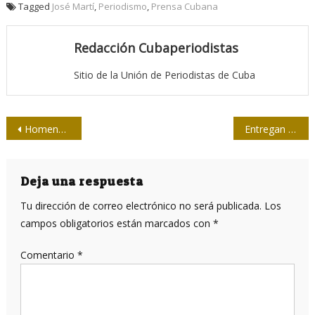
Tagged
José Martí
,
Periodismo
,
Prensa Cubana
Redacción Cubaperiodistas
Sitio de la Unión de Periodistas de Cuba
Navegación
Homenaje póstumo a Enrique Montesinos, en la Upec
Entregan la Distinción Félix Elmuza a la periodista argentina Carolina Silvestre
de
entradas
Deja una respuesta
Tu dirección de correo electrónico no será publicada.
Los
campos obligatorios están marcados con
*
Comentario
*