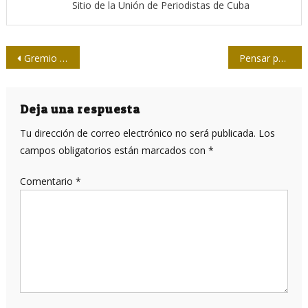
Sitio de la Unión de Periodistas de Cuba
Navegación
Gremio periodístico de México repudia asesinatos y pide justicia
Pensar para hacer
de
entradas
Deja una respuesta
Tu dirección de correo electrónico no será publicada.
Los
campos obligatorios están marcados con
*
Comentario
*