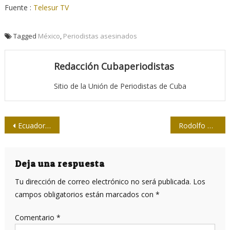
Fuente :
Telesur TV
Tagged
México
,
Periodistas asesinados
Redacción Cubaperiodistas
Sitio de la Unión de Periodistas de Cuba
Navegación
Ecuador: un escándalo que muchos periodistas y medios ignoran
Rodolfo Walsh sigue venciendo
de
entradas
Deja una respuesta
Tu dirección de correo electrónico no será publicada.
Los
campos obligatorios están marcados con
*
Comentario
*