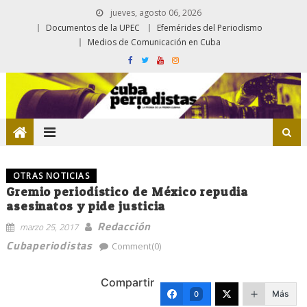
jueves, agosto 06, 2026
Documentos de la UPEC
Efemérides del Periodismo
Medios de Comunicación en Cuba
OTRAS NOTICIAS
Gremio periodístico de México repudia
asesinatos y pide justicia
Redacción
marzo 25, 2017
Cubaperiodistas
Comment(0)
Compartir
Más
0