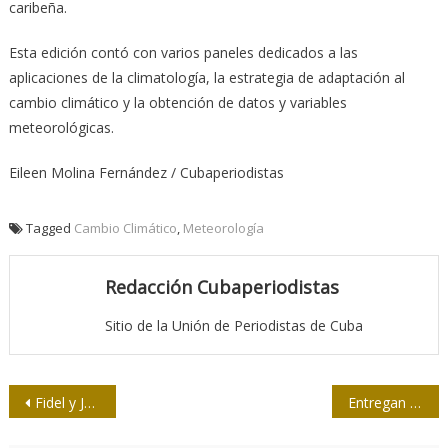
caribeña.
Esta edición contó con varios paneles dedicados a las
aplicaciones de la climatología, la estrategia de adaptación al
cambio climático y la obtención de datos y variables
meteorológicas.
Eileen Molina Fernández / Cubaperiodistas
Tagged
Cambio Climático
,
Meteorología
Redacción Cubaperiodistas
Sitio de la Unión de Periodistas de Cuba
Navegación
Fidel y José Antonio, dos asaltos más allá de la vida y la muerte
Entregan Premios Nacionales de Periodismo José Martí y Juan Gualberto Gómez
de