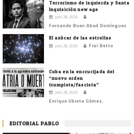
Terrorismo de izquierda y Santa
Inquisición new age
julio 28, 2026
Fernando Buen Abad Domínguez
El azúcar de las estrellas
Frei Betto
julio 28, 2026
Cuba en la encrucijada del
“nuevo orden
trumpista/fascista”
julio 28, 2026
Enrique Ubieta Gómez.
EDITORIAL PABLO