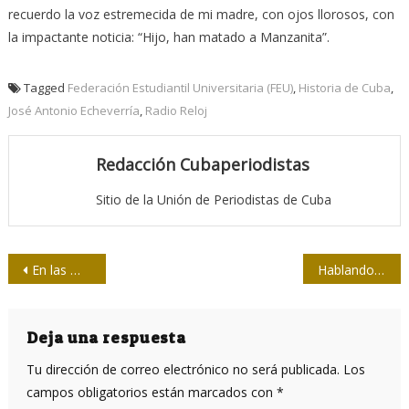
recuerdo la voz estremecida de mi madre, con ojos llorosos, con
la impactante noticia: “Hijo, han matado a Manzanita”.
Tagged
Federación Estudiantil Universitaria (FEU)
,
Historia de Cuba
,
José Antonio Echeverría
,
Radio Reloj
Redacción Cubaperiodistas
Sitio de la Unión de Periodistas de Cuba
Navegación
En las malas y en las buenas
Hablando del tiempo, en tiempo y con precisión
de
entradas
Deja una respuesta
Tu dirección de correo electrónico no será publicada.
Los
campos obligatorios están marcados con
*