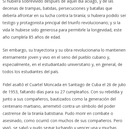
Si hubiera sobrevivido después de aquel día aciago, y de las
decenas de trampas, batidas, persecuciones y batallas que
debería afrontar en su lucha contra la tiranía; si hubiera podido ser
testigo y protagonista principal del triunfo revolucionario; y si la
vida le hubiese sido generosa para permitirle la longevidad, este
año cumpliría 85 años de edad.
Sin embargo, su trayectoria y su obra revolucionaria lo mantienen
eternamente joven y vivo en el seno del pueblo cubano y,
especialmente, en el estudiantado universitario y, en general, de
todos los estudiantes del país.
Fidel asaltó el Cuartel Moncada en Santiago de Cuba el 26 de julio
de 1953, faltando días para su 27 cumpleaños. Con su rebeldía y
junto a sus compañeros, bautizados como la generación del
centenario martiano, arremetió contra un símbolo del poder
castrense de la tiranía batistiana. Pudo morir en combate o
asesinado, como ocurrió con muchos de sus compañeros. Pero
vivió, se salvó y pudo seguir luchando y vencer una y muchas