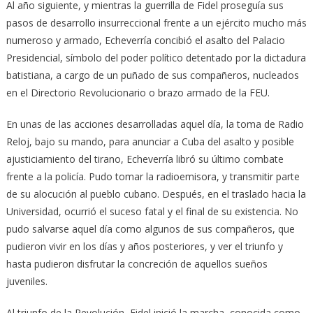
Al año siguiente, y mientras la guerrilla de Fidel proseguía sus
pasos de desarrollo insurreccional frente a un ejército mucho más
numeroso y armado, Echeverría concibió el asalto del Palacio
Presidencial, símbolo del poder político detentado por la dictadura
batistiana, a cargo de un puñado de sus compañeros, nucleados
en el Directorio Revolucionario o brazo armado de la FEU.
En unas de las acciones desarrolladas aquel día, la toma de Radio
Reloj, bajo su mando, para anunciar a Cuba del asalto y posible
ajusticiamiento del tirano, Echeverría libró su último combate
frente a la policía. Pudo tomar la radioemisora, y transmitir parte
de su alocución al pueblo cubano. Después, en el traslado hacia la
Universidad, ocurrió el suceso fatal y el final de su existencia. No
pudo salvarse aquel día como algunos de sus compañeros, que
pudieron vivir en los días y años posteriores, y ver el triunfo y
hasta pudieron disfrutar la concreción de aquellos sueños
juveniles.
Al triunfo de la Revolución, Fidel inició la marcha, conocida como