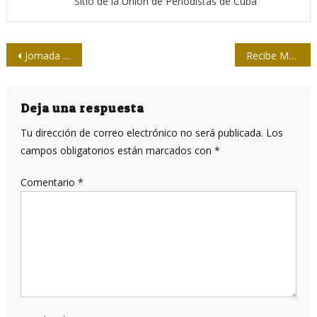
Sitio de la Unión de Periodistas de Cuba
Navegación
Jornada para los que empuñan con razón una espada
Recibe Martín Corona premio periodístico por la obra de la vida
de
entradas
Deja una respuesta
Tu dirección de correo electrónico no será publicada.
Los
campos obligatorios están marcados con
*
Comentario
*