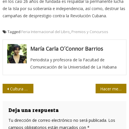
en los casi 26 años de fundada es respaldar la permanente lucha
de la Isla por su soberanía e independencia, así como, destruir las
campañas de desprestigio contra la Revolución Cubana.
Tagged
Feria Internacional del Libro
,
Premios y Concursos
María Carla O´Connor Barrios
Periodista y profesora de la Facultad de
Comunicación de la Universidad de La Habana
Navegación
Cultura con pelota y mentores
Hacer mejor periodismo desde la experiencia
de
entradas
Deja una respuesta
Tu dirección de correo electrónico no será publicada.
Los
campos obligatorios están marcados con
*