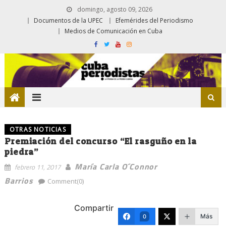
domingo, agosto 09, 2026
Documentos de la UPEC
Efemérides del Periodismo
Medios de Comunicación en Cuba
OTRAS NOTICIAS
Premiación del concurso “El rasguño en la
piedra”
María Carla O´Connor
febrero 11, 2017
Barrios
Comment(0)
Compartir
Más
0