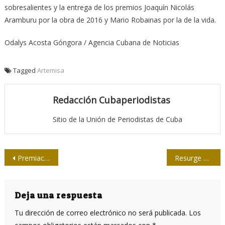
sobresalientes y la entrega de los premios Joaquín Nicolás
Aramburu por la obra de 2016 y Mario Robainas por la de la vida.
Odalys Acosta Góngora / Agencia Cubana de Noticias
Tagged
Artemisa
Redacción Cubaperiodistas
Sitio de la Unión de Periodistas de Cuba
Navegación
Premiación del concurso “El rasguño en la piedra”
Resurge una nueva Operación Cóndor
de
entradas
Deja una respuesta
Tu dirección de correo electrónico no será publicada.
Los