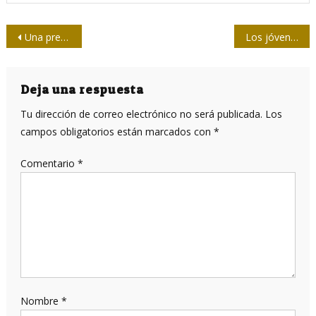
Navegación
Una preventiva, sobre la FIL-2017
Los jóvenes son promotores de cambios en los medios de prensa
de
entradas
Deja una respuesta
Tu dirección de correo electrónico no será publicada.
Los
campos obligatorios están marcados con
*
Comentario
*
Nombre
*