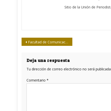
Sitio de la Unión de Periodis
Navegación
Facultad de Comunicación de la UH celebra su excelencia
de
entradas
Deja una respuesta
Tu dirección de correo electrónico no será publicada
Comentario
*