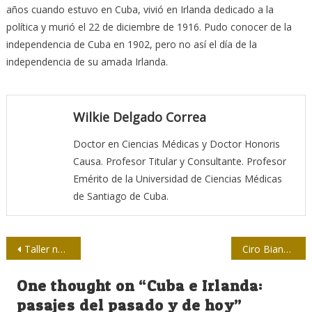
años cuando estuvo en Cuba, vivió en Irlanda dedicado a la
política y murió el 22 de diciembre de 1916. Pudo conocer de la
independencia de Cuba en 1902, pero no así el día de la
independencia de su amada Irlanda.
Wilkie Delgado Correa
Doctor en Ciencias Médicas y Doctor Honoris
Causa. Profesor Titular y Consultante. Profesor
Emérito de la Universidad de Ciencias Médicas
de Santiago de Cuba.
Navegación
Taller nacional Martí y la prensa, en Santiago de Cuba
Ciro Bianchi, intrépido entrevistador
de
One thought on “
Cuba e Irlanda:
entradas
pasajes del pasado y de hoy
”