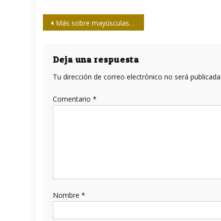
Navegación
Más sobre mayúsculas y minúsculas…
de
entradas
Deja una respuesta
Tu dirección de correo electrónico no será publicada
Comentario
*
Nombre
*