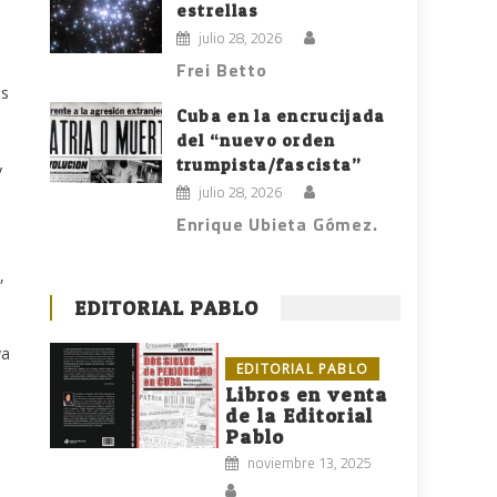
estrellas
julio 28, 2026
Frei Betto
as
Cuba en la encrucijada
del “nuevo orden
trumpista/fascista”
y
julio 28, 2026
Enrique Ubieta Gómez.
,
EDITORIAL PABLO
va
EDITORIAL PABLO
Libros en venta
de la Editorial
Pablo
noviembre 13, 2025