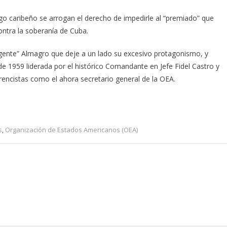
go caribeño se arrogan el derecho de impedirle al “premiado” que
ontra la soberanía de Cuba.
gente” Almagro que deje a un lado su excesivo protagonismo, y
e 1959 liderada por el histórico Comandante en Jefe Fidel Castro y
erencistas como el ahora secretario general de la OEA.
s
,
Organización de Estados Americanos (OEA)