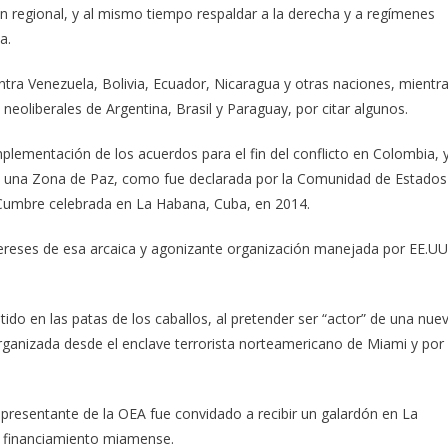
den regional, y al mismo tiempo respaldar a la derecha y a regímenes
a.
ra Venezuela, Bolivia, Ecuador, Nicaragua y otras naciones, mientr
neoliberales de Argentina, Brasil y Paraguay, por citar algunos.
plementación de los acuerdos para el fin del conflicto en Colombia, 
e una Zona de Paz, como fue declarada por la Comunidad de Estados
Cumbre celebrada en La Habana, Cuba, en 2014.
tereses de esa arcaica y agonizante organización manejada por EE.UU
do en las patas de los caballos, al pretender ser “actor” de una nue
 organizada desde el enclave terrorista norteamericano de Miami y por
presentante de la OEA fue convidado a recibir un galardón en La
l financiamiento miamense.