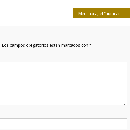
Menchaca, el “huracán” de Radio Reloj
.
Los campos obligatorios están marcados con
*