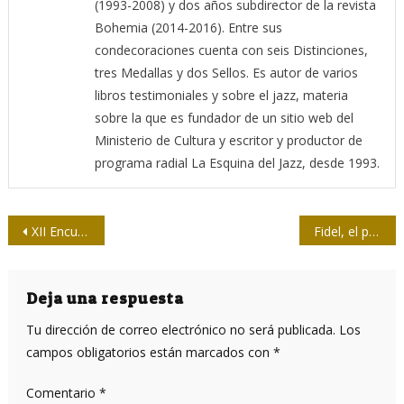
(1993-2008) y dos años subdirector de la revista
Bohemia (2014-2016). Entre sus
condecoraciones cuenta con seis Distinciones,
tres Medallas y dos Sellos. Es autor de varios
libros testimoniales y sobre el jazz, materia
sobre la que es fundador de un sitio web del
Ministerio de Cultura y escritor y productor de
programa radial La Esquina del Jazz, desde 1993.
Navegación
XII Encuentro de Economía y Administración Upec
Fidel, el poder político y la nueva cultura comunicacional
de
entradas
Deja una respuesta
Tu dirección de correo electrónico no será publicada.
Los
campos obligatorios están marcados con
*
Comentario
*