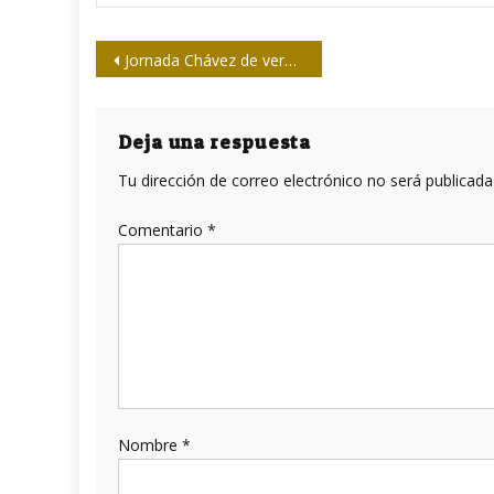
Navegación
Jornada Chávez de verdad
de
entradas
Deja una respuesta
Tu dirección de correo electrónico no será publicada
Comentario
*
Nombre
*