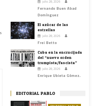
julio 28, 2026
Fernando Buen Abad
Domínguez
El azúcar de las
estrellas
s
julio 28, 2026
Frei Betto
Cuba en la encrucijada
del “nuevo orden
trumpista/fascista”
julio 28, 2026
Enrique Ubieta Gómez.
EDITORIAL PABLO