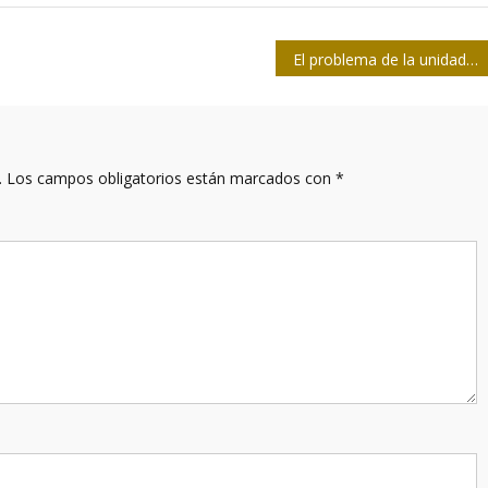
El problema de la unidad en comunicación emancipadora
.
Los campos obligatorios están marcados con
*