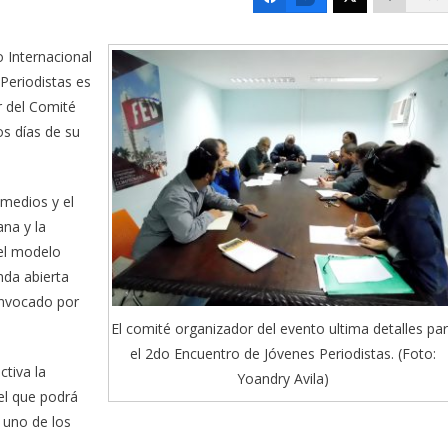
o Internacional
Periodistas es
r del Comité
os días de su
 medios y el
ana y la
del modelo
da abierta
onvocado por
El comité organizador del evento ultima detalles pa
el 2do Encuentro de Jóvenes Periodistas. (Foto:
ctiva la
Yoandry Avila)
el que podrá
r uno de los