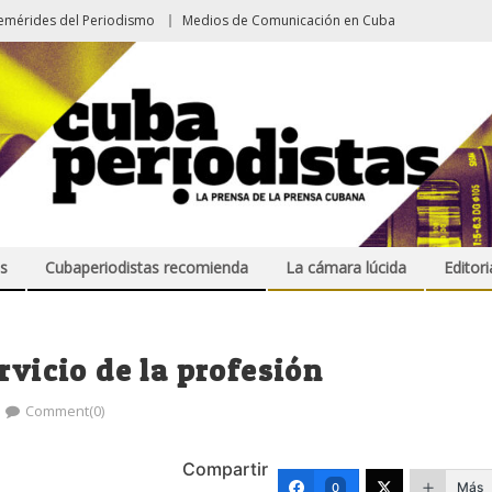
emérides del Periodismo
Medios de Comunicación en Cuba
s
Cubaperiodistas recomienda
La cámara lúcida
Editori
rvicio de la profesión
Comment(0)
Compartir
Más
0