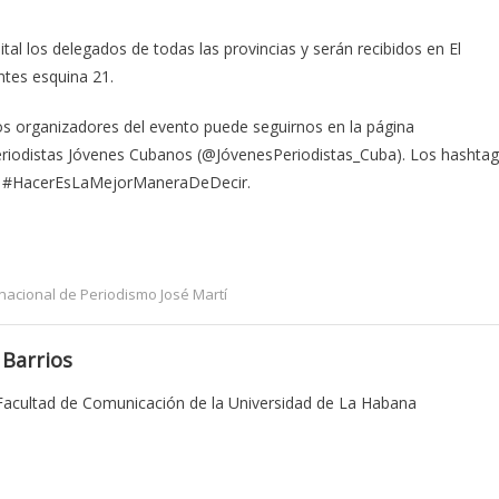
ital los delegados de todas las provincias y serán recibidos en El
entes esquina 21.
s organizadores del evento puede seguirnos en la página
iodistas Jóvenes Cubanos (@JóvenesPeriodistas_Cuba). Los hashtag
 y #HacerEsLaMejorManeraDeDecir.
ernacional de Periodismo José Martí
 Barrios
 Facultad de Comunicación de la Universidad de La Habana