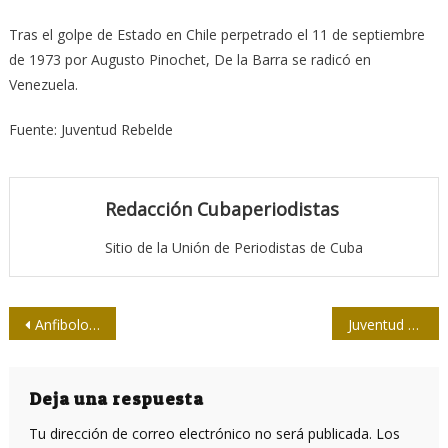
Tras el golpe de Estado en Chile perpetrado el 11 de septiembre
de 1973 por Augusto Pinochet, De la Barra se radicó en
Venezuela.
Fuente: Juventud Rebelde
Redacción Cubaperiodistas
Sitio de la Unión de Periodistas de Cuba
Navegación
Anfibologías
Juventud y tradición al servicio de la profesión
de
entradas
Deja una respuesta
Tu dirección de correo electrónico no será publicada.
Los