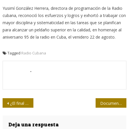
Yusimí González Herrera, directora de programación de la Radio
cubana, reconoció los esfuerzos y logros y exhortó a trabajar con
mayor disciplina y sistematicidad en las tareas que se planifican
para alcanzar un peldaño superior en la calidad, en homenaje al
aniversario 95 de la radio en Cuba, el venidero 22 de agosto.
Tagged
Radio Cubana
.
Navegación
¿El final de la ideología en Cuba?
Documentos extraviados: el periodismo en función del arte y la memoria
de
entradas
Deja una respuesta