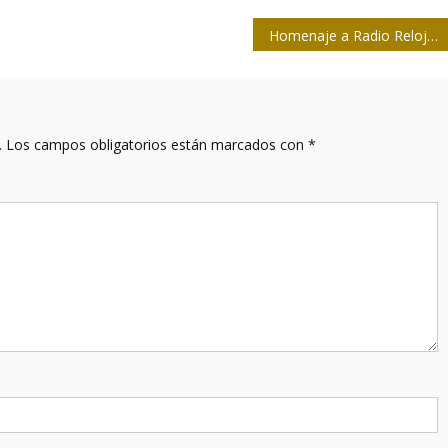
Homenaje a Radio Reloj en la Feria del Libro
.
Los campos obligatorios están marcados con
*