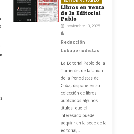
EDITORIAL PABLO
Libros en venta
de la Editorial
Pablo
a
noviembre 13, 2025
s
Redacción
l
Cubaperiodistas
ar
La Editorial Pablo de la
Torriente, de la Unión
n
de la Periodistas de
Cuba, dispone en su
colección de libros
os
publicados algunos
títulos, que el
interesado puede
adquirir en la sede de la
editorial,...