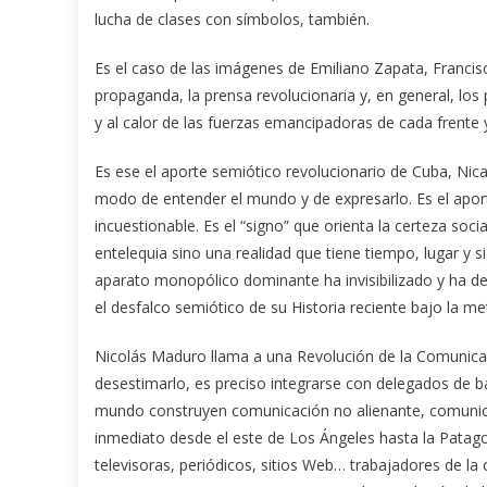
lucha de clases con símbolos, también.
Es el caso de las imágenes de Emiliano Zapata, Francisco V
propaganda, la prensa revolucionaria y, en general, los
y al calor de las fuerzas emancipadoras de cada frente
Es ese el aporte semiótico revolucionario de Cuba, Nic
modo de entender el mundo y de expresarlo. Es el aport
incuestionable. Es el “signo” que orienta la certeza soc
entelequia sino una realidad que tiene tiempo, lugar y s
aparato monopólico dominante ha invisibilizado y ha d
el desfalco semiótico de su Historia reciente bajo la me
Nicolás Maduro llama a una Revolución de la Comunica
desestimarlo, es preciso integrarse con delegados de 
mundo construyen comunicación no alienante, comunica
inmediato desde el este de Los Ángeles hasta la Patago
televisoras, periódicos, sitios Web… trabajadores de l