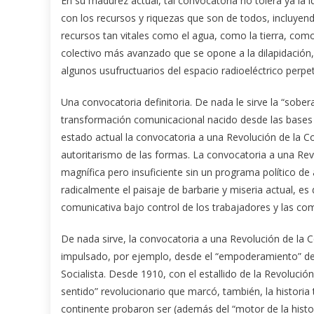
En su madurez actual, tal convocatoria no tolera ya la 
con los recursos y riquezas que son de todos, incluyendo
recursos tan vitales como el agua, como la tierra, com
colectivo más avanzado que se opone a la dilapidación, 
algunos usufructuarios del espacio radioeléctrico perpe
Una convocatoria definitoria. De nada le sirve la “sobe
transformación comunicacional nacido desde las bases
estado actual la convocatoria a una Revolución de la 
autoritarismo de las formas. La convocatoria a una Re
magnífica pero insuficiente sin un programa político de
radicalmente el paisaje de barbarie y miseria actual, e
comunicativa bajo control de los trabajadores y las co
De nada sirve, la convocatoria a una Revolución de la 
impulsado, por ejemplo, desde el “empoderamiento” de
Socialista. Desde 1910, con el estallido de la Revoluc
sentido” revolucionario que marcó, también, la historia t
continente probaron ser (además del “motor de la histo