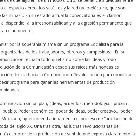
idea de que alguien, de un modo u otro, se beneficie individualmente
 el espacio aéreo, los satélites y la red radio-eléctrica, que son
o las minas… En su estado actual la convocatoria es el clamor
al dispendio, a la irresponsabilidad y a la agresión permanente que
tran diariamente.
ranía” por la soberanía misma sin un programa Socialista para la
 organizadas de los trabajadores, obreros y campesinos… En su
Comunicación rechaza todo quietismo sobre las ideas y todo
volución de la Comunicación desde sus raíces más hondas es
 acción directa hacia la Comunicación Revolucionaria para modificar
s decir programa para ganar las herramientas de producción
munidades.
Comunicación sin un plan, (ideas, acuerdos, metodología… praxis)
l pueblo. Poder económico, poder de ideas, poder creativo… poder
ión Mexicana, apareció en Latinoamérica el proceso de “producción de
oda del siglo XX. Una tras otra, las luchas revolucionarias del
ria”) el motor de la producción de sentido que expresa claramente la