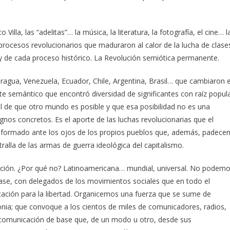
illa, las “adelitas”… la música, la literatura, la fotografía, el cine… l
 procesos revolucionarios que maduraron al calor de la lucha de clase
 y de cada proceso histórico. La Revolución semiótica permanente.
aragua, Venezuela, Ecuador, Chile, Argentina, Brasil… que cambiaron e
e semántico que encontró diversidad de significantes con raíz popul
ial de que otro mundo es posible y que esa posibilidad no es una
ignos concretos. Es el aporte de las luchas revolucionarias que el
eformado ante los ojos de los propios pueblos que, además, padece
tralla de las armas de guerra ideológica del capitalismo.
ción. ¿Por qué no? Latinoamericana… mundial, universal. No podem
base, con delegados de los movimientos sociales que en todo el
ción para la libertad. Organicemos una fuerza que se sume de
nia; que convoque a los cientos de miles de comunicadores, radios,
a comunicación de base que, de un modo u otro, desde sus