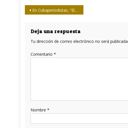
Navegación
En Cubaperiodistas, “El imperio de la vigilancia” de Ignacio Ramonet
de
entradas
Deja una respuesta
Tu dirección de correo electrónico no será publicada
Comentario
*
Nombre
*