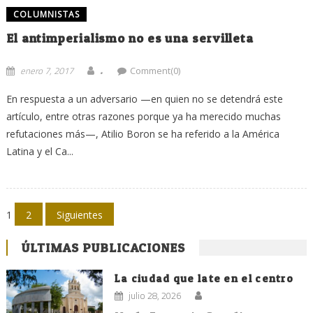
COLUMNISTAS
El antimperialismo no es una servilleta
.
enero 7, 2017
Comment(0)
En respuesta a un adversario —en quien no se detendrá este
artículo, entre otras razones porque ya ha merecido muchas
refutaciones más—, Atilio Boron se ha referido a la América
Latina y el Ca...
Navegación
1
2
Siguientes
de
ÚLTIMAS PUBLICACIONES
entradas
La ciudad que late en el centro
julio 28, 2026