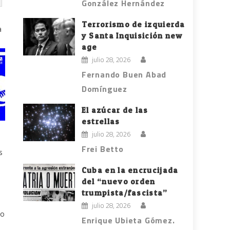
González Hernández
Terrorismo de izquierda
a
y Santa Inquisición new
age
julio 28, 2026
Fernando Buen Abad
Domínguez
El azúcar de las
estrellas
julio 28, 2026
Frei Betto
s
Cuba en la encrucijada
del “nuevo orden
trumpista/fascista”
julio 28, 2026
io
Enrique Ubieta Gómez.