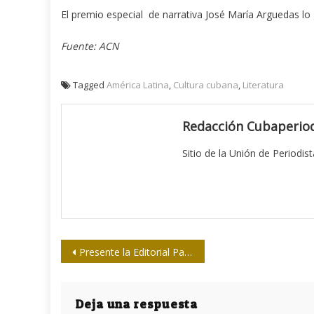
El premio especial de narrativa José María Arguedas lo
Fuente: ACN
Tagged
América Latina
,
Cultura cubana
,
Literatura
Redacción Cubaperiod
Sitio de la Unión de Periodis
Navegación
Presente la Editorial Pablo en la 26 Feria del Libro
de
entradas
Deja una respuesta