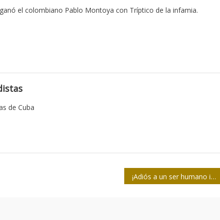
 ganó el colombiano Pablo Montoya con Tríptico de la infamia.
istas
tas de Cuba
¡Adiós a un ser humano inmenso!