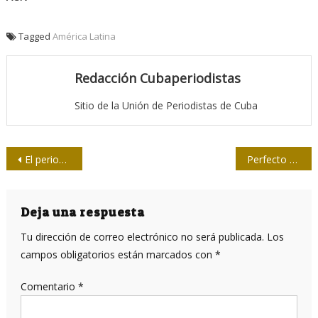
Tagged
América Latina
Redacción Cubaperiodistas
Sitio de la Unión de Periodistas de Cuba
Navegación
El periodismo nuevo frente a la vieja gramática de la seducción
Perfecto Romero: Fotógrafo de la Revolución
de
entradas
Deja una respuesta
Tu dirección de correo electrónico no será publicada.
Los
campos obligatorios están marcados con
*
Comentario
*