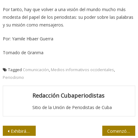
Por tanto, hay que volver a una visión del mundo mucho más
modesta del papel de los periodistas: su poder sobre las palabras
y su misión como mensajeros.
Por: Yamile Hbaer Guerra
Tomado de Granma
Tagged
Comunicación
,
Medios informativos occidentales
,
Periodismo
Redacción Cubaperiodistas
Sitio de la Unión de Periodistas de Cuba
Navegación
Exhibirán “Despedida”, muestra fotográfica sobre el Tributo a Fidel
Comenzó reunión de mandatarios de la V Cumbre de la CELAC