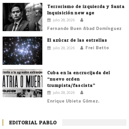
Terrorismo de izquierda y Santa
Inquisición new age
julio 28, 2026
Fernando Buen Abad Domínguez
El azúcar de las estrellas
Frei Betto
julio 28, 2026
Cuba en la encrucijada del
“nuevo orden
trumpista/fascista”
julio 28, 2026
Enrique Ubieta Gómez.
EDITORIAL PABLO