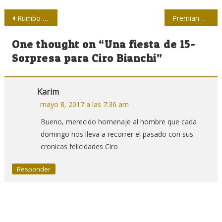
Navegación
Rumbo a la XX Bienal de Humorismo Gráfico
Premian obras periodísticas en Festival de la Prensa en Holguín
de
One thought on “
Una fiesta de 15-
entradas
Sorpresa para Ciro Bianchi
”
Karim
mayo 8, 2017 a las 7:36 am
Bueno, merecido homenaje al hombre que cada
domingo nos lleva a recorrer el pasado con sus
cronicas felicidades Ciro
Responder